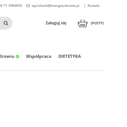
8 71 3984850
wyciskarki@energiazdrowia.pl
Kontakt
Zaloguj się
(PUSTY)
zdrowiu
Współpraca
DIETETYKA