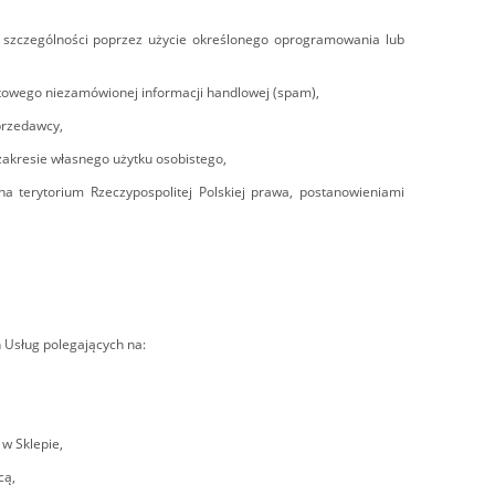
w szczególności poprzez użycie określonego oprogramowania lub
netowego niezamówionej informacji handlowej (spam),
Sprzedawcy,
zakresie własnego użytku osobistego,
a terytorium Rzeczypospolitej Polskiej prawa, postanowieniami
 Usług polegających na:
w Sklepie,
cą,