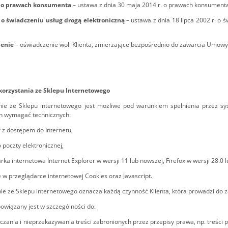
 o prawach konsumenta
– ustawa z dnia 30 maja 2014 r. o prawach konsumenta 
o świadczeniu usług drogą elektroniczną
– ustawa z dnia 18 lipca 2002 r. o 
enie
– oświadczenie woli Klienta, zmierzające bezpośrednio do zawarcia Umowy s
 korzystania ze Sklepu Internetowego
nie ze Sklepu internetowego jest możliwe pod warunkiem spełnienia przez sys
h wymagać technicznych:
 z dostępem do Internetu,
 poczty elektronicznej,
arka internetowa Internet Explorer w wersji 11 lub nowszej, Firefox w wersji 28.0
e w przeglądarce internetowej Cookies oraz Javascript.
nie ze Sklepu internetowego oznacza każdą czynność Klienta, która prowadzi do z
obowiązany jest w szczególności do:
rczania i nieprzekazywania treści zabronionych przez przepisy prawa, np. treśc