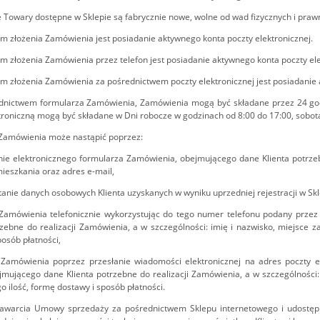
e Towary dostępne w Sklepie są fabrycznie nowe, wolne od wad fizycznych i prawn
m złożenia Zamówienia jest posiadanie aktywnego konta poczty elektronicznej.
m złożenia Zamówienia przez telefon jest posiadanie aktywnego konta poczty elektr
m złożenia Zamówienia za pośrednictwem poczty elektronicznej jest posiadanie 
dnictwem formularza Zamówienia, Zamówienia mogą być składane przez 24 godz
troniczną mogą być składane w Dni robocze w godzinach od 8:00 do 17:00, sobot
 Zamówienia może nastąpić poprzez:
nie elektronicznego formularza Zamówienia, obejmującego dane Klienta potrzebn
ieszkania oraz adres e-mail,
tanie danych osobowych Klienta uzyskanych w wyniku uprzedniej rejestracji w Skl
 Zamówienia telefonicznie wykorzystując do tego numer telefonu podany prze
rzebne do realizacji Zamówienia, a w szczególności: imię i nazwisko, miejsce 
posób płatności,
e Zamówienia poprzez przesłanie wiadomości elektronicznej na adres poczty e
jmującego dane Klienta potrzebne do realizacji Zamówienia, a w szczególności:
o ilość, formę dostawy i sposób płatności.
zawarcia Umowy sprzedaży za pośrednictwem Sklepu internetowego i udostę