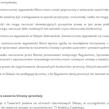
rzemysłowej.
amieszczenia, wypowiedzi Klient może zostać poproszony o wskazanie swoich dany
zi powinny być zredagowane w sposób przejrzysty i zrozumiały, nadto nie mogą
dzi nie mogą naruszać obowiązujących przepisów prawa w tym praw podm
ącego, naruszać dóbr osobistych lub stanowić czynu nieuczciwej konkurencji.
zamieszcza wypowiedzi w Sklepie dobrowolnie. Zamieszczone wypowiedzi są rozp
 zamieszczenie wypowiedzi Klient wyraża zgodę na nieodpłatne korzystanie z 
 opracować utworów w rozumieniu Ustawy o prawie autorskim i prawach pokrewn
padku naruszenia przez Klienta postanowień niniejszego Regulaminu, Sprzed
naruszeń z wyznaczeniem stosownego terminu może rozwiązać umowę o świadcz
a prawo do organizowania okazjonalnych konkursów i promocji, których warunki
e w Sklepie nie podlegają łączeniu, o ile Regulamin danej promocji nie stanowi in
ra zawarcia Umowy sprzedaży
cje o Towarach podane na stronach internetowych Sklepu, w szczególności ic
 do zawarcia umowy, w rozumieniu art. 71 Kodeksu Cywilnego.