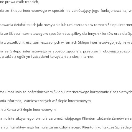
nne prawa osób trzecich,
ania ze Sklepu internetowego w sposób nie zakłócający jego funkcjonowania, 
mowania działać takich jak: rozsyłanie lub umieszczanie w ramach Sklepu inter
nia ze Sklepu internetowego w sposób nieuciążliwy dla innych klientów oraz dla 
nia z wszelkich treści zamieszczonych w ramach Sklepu internetowego jedynie w 
ania ze Sklepu internetowego w sposób zgodny z przepisami obowiązującego n
 a także z ogólnymi zasadami korzystania z sieci Internet.
ca umożliwia za pośrednictwem Sklepu Internetowego korzystanie z bezpłatnych
aniu informacji zamieszczonych w Sklepie Internetowym,
niu Konta w Sklepie Internetowym,
ianiu interaktywnego formularza umożliwiającego Klientom złożenie Zamówienia 
ianiu interaktywnego formularza umożliwiającego Klientom kontakt ze Sprzedaw