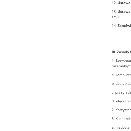
12.
Ustawa
13.
Ustawa 
zm.);
14.
Zamówi
III. Zasady
1. Korzysta
minimalnyc
a. komputer
b. dostęp do
c. przegląd
d. włączeni
2. Korzysta
3. Klient z
a. niedosta