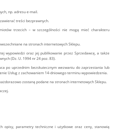
ch, np. adresu e-mail.
 zawierać treści bezprawnych.
iotów trzecich – w szczególności nie mogą mieć charakteru
owszechniane na stronach internetowych Sklepu.
tej wypowiedzi oraz jej publikowanie przez Sprzedawcę, a także
ych (Dz. U. 1994 nr 24 poz. 83).
awca po uprzednim bezskutecznym wezwaniu do zaprzestania lub
enie Usług z zachowaniem 14-dniowego terminu wypowiedzenia.
 każdorazowo zostaną podane na stronach internetowych Sklepu.
aczej.
h opisy, parametry techniczne i użytkowe oraz ceny, stanowią