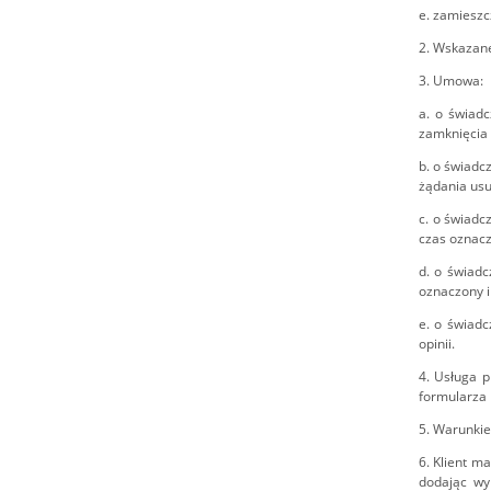
e. zamieszc
2. Wskazane
3. Umowa:
a. o świadc
zamknięcia 
b. o świadc
żądania usu
c. o świadc
czas oznacz
d. o świadc
oznaczony i
e. o świadc
opinii.
4. Usługa p
formularza 
5. Warunkie
6. Klient m
dodając wy