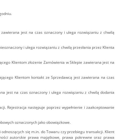
godniu.
 zawierana jest na czas oznaczony i ulega rozwiązaniu z chwilą
ieoznaczony i ulega rozwiązaniu z chwilą przesłania przez Klienta
jącego Klientom złożenie Zamówienia w Sklepie zawierana jest na
iającego Klientom kontakt ze Sprzedawcą jest zawierana na czas
ana jest na czas oznaczony i ulega rozwiązaniu z chwilą dodania
ji. Rejestracja następuje poprzez wypełnienie i zaakceptowanie
osobowych oznaczonych jako obowiązkowe.
odnoszących się m.in. do Towaru czy przebiegu transakcji. Klient
ólności autorskie prawa majątkowe, prawa pokrewne oraz prawa