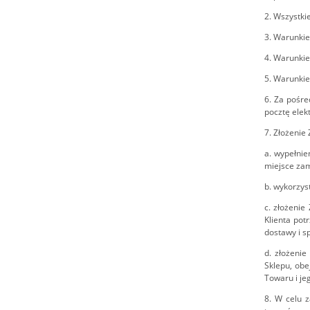
2. Wszystki
3. Warunkie
4. Warunkie
5. Warunkie
6. Za pośre
pocztę elek
7. Złożenie
a. wypełnie
miejsce zam
b. wykorzys
c. złożenie
Klienta pot
dostawy i s
d. złożeni
Sklepu, obe
Towaru i jeg
8. W celu 