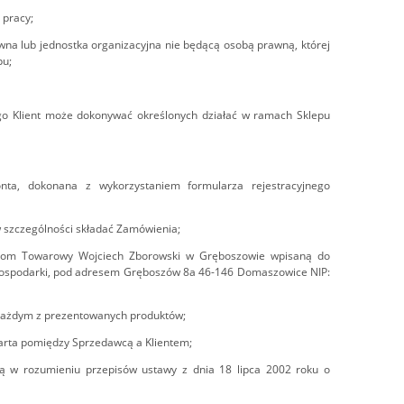
 pracy;
wna lub jednostka organizacyjna nie będącą osobą prawną, której
pu;
go Klient może dokonywać określonych działać w ramach Sklepu
nta, dokonana z wykorzystaniem formularza rejestracyjnego
w szczególności składać Zamówienia;
 Dom Towarowy Wojciech Zborowski w Gręboszowie wpisaną do
a Gospodarki, pod adresem Gręboszów 8a 46-146 Domaszowice NIP:
y każdym z prezentowanych produktów;
rta pomiędzy Sprzedawcą a Klientem;
ną w rozumieniu przepisów ustawy z dnia 18 lipca 2002 roku o