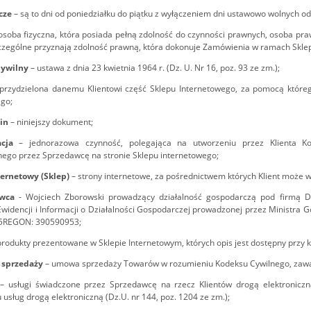
ocze
– są to dni od poniedziałku do piątku z wyłączeniem dni ustawowo wolnych od
osoba fizyczna, która posiada pełną zdolność do czynności prawnych, osoba pra
czególne przyznają zdolność prawną, która dokonuje Zamówienia w ramach Skle
Cywilny
– ustawa z dnia 23 kwietnia 1964 r. (Dz. U. Nr 16, poz. 93 ze zm.);
 przydzielona danemu Klientowi część Sklepu Internetowego, za pomocą które
go;
in
– niniejszy dokument;
racja
– jednorazowa czynność, polegająca na utworzeniu przez Klienta Ko
ego przez Sprzedawcę na stronie Sklepu internetowego;
ternetowy (Sklep)
– strony internetowe, za pośrednictwem których Klient może 
awca
- Wojciech Zborowski prowadzący działalność gospodarczą pod firmą
Ewidencji i Informacji o Działalności Gospodarczej prowadzonej przez Ministr
5REGON: 390590953;
produkty prezentowane w Sklepie Internetowym, których opis jest dostępny prz
sprzedaży
– umowa sprzedaży Towarów w rozumieniu Kodeksu Cywilnego, zawa
i
– usługi świadczone przez Sprzedawcę na rzecz Klientów drogą elektronicz
 usług drogą elektroniczną (Dz.U. nr 144, poz. 1204 ze zm.);