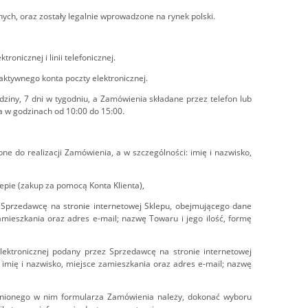
ych, oraz zostały legalnie wprowadzone na rynek polski.
onicznej i linii telefonicznej.
aktywnego konta poczty elektronicznej.
iny, 7 dni w tygodniu, a Zamówienia składane przez telefon lub
a w godzinach od 10:00 do 15:00.
e do realizacji Zamówienia, a w szczególności: imię i nazwisko,
epie (zakup za pomocą Konta Klienta),
z Sprzedawcę na stronie internetowej Sklepu, obejmującego dane
zamieszkania oraz adres e-mail; nazwę Towaru i jego ilość, formę
lektronicznej podany przez Sprzedawcę na stronie internetowej
 imię i nazwisko, miejsce zamieszkania oraz adres e-mail; nazwę
pnionego w nim formularza Zamówienia należy, dokonać wyboru