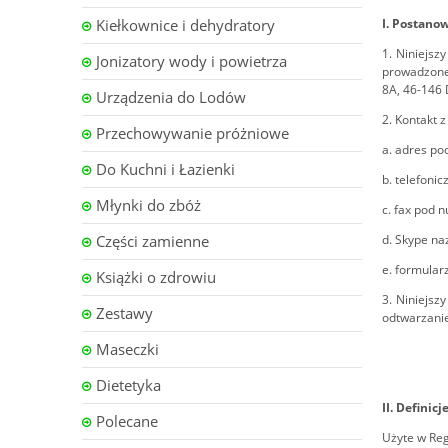
Kiełkownice i dehydratory
I. Postano
1. Niniejsz
Jonizatory wody i powietrza
prowadzone
8A, 46-146
Urządzenia do Lodów
2. Kontakt 
Przechowywanie próżniowe
a. adres po
Do Kuchni i Łazienki
b. telefoni
Młynki do zbóż
c. fax pod 
Części zamienne
d. Skype na
e. formula
Książki o zdrowiu
3. Niniejsz
Zestawy
odtwarzanie
Maseczki
Dietetyka
II. Definicj
Polecane
Użyte w Reg