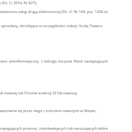
(Dz. U. 2014, Nr 827);
świadczeniu usług drogą elektroniczną (Dz. U. Nr 144, poz. 1204 ze
przedaży, określające w szczególności rodzaj i liczbę Towaru.
tem teleinformatyczny, z którego korzysta Klient następujących
 lub nowszej lub Chrome w wersji 32 lub nowszej,
apoznania się przez niego z treściami zawartymi w Sklepie.
i propagujących przemoc, zniesławiających lub naruszających dobra