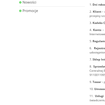
Nowości
1.
Dni rob
Promocje
2.
Klient
– 
przepisy sz
3.
Kodeks 
4.
Konto
–
Internetowe
5.
Regulam
6.
Rejest
udostępnion
7.
Sklep In
8.
Sprzed
Centralnej 
911001199
9.
Towar
– 
10.
Umowa 
11.
Usług
świadczeniu