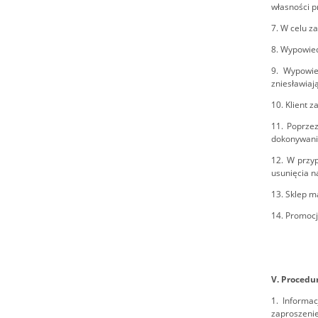
własności p
7. W celu z
8. Wypowied
9. Wypowie
zniesławiaj
10. Klient 
11. Poprzez
dokonywanie
12. W przy
usunięcia 
13. Sklep m
14. Promocj
V. Procedu
1. Informa
zaproszenie