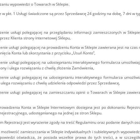
zaniu wypowiedzi o Towarach w Sklepie.
 w pkt. 1 Usługi świadczone są przez Sprzedawcę 24 godziny na dobę, 7 dni w ty
zenie usługi polegającej na przeglądaniu informacji zamieszczonych w Sklepie
przez Klienta strony internetowej Sklepu,
zenie usługi polegającej na prowadzeniu Konta w Sklepie zawierana jest na czas n
nięcia Konta lub skorzystania z przycisku „Usuń Konto”,
zenie usługi polegającej na udostępnianiu interaktywnego formularza umożliwia
ony i ulega rozwiązaniu z chwilą złożenia Zamówienia,
zenie usługi polegającej na udostępnianiu interaktywnego formularza umożliw
 ulega rozwiązaniu z chwilą udzielenia odpowiedzi przez Sprzedawcę,
zenie usługi polegającej na zamieszczaniu opinii o Towarach w Sklepie zawier
rowadzenia Konta w Sklepie Internetowym dostępna jest po dokonaniu Rejestrac
rejestracyjnego, udostępnianego na jednej ze stron Sklepu.
m Rejestracji jest wyrażenie zgody na treść Regulaminu oraz podanie danych 
a możliwość zamieszczania w Sklepie indywidualnych i subiektywnych wypowiedzi 
powiedzi oświadcza, że posiada wszelkie prawa do tych treści, a w szczeg