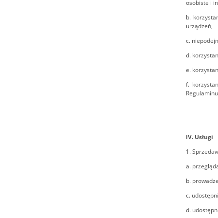
osobiste i i
b. korzyst
urządzeń,
c. niepodej
d. korzysta
e. korzysta
f. korzyst
Regulaminu,
IV. Usługi
1. Sprzedaw
a. przegląd
b. prowadze
c. udostępn
d. udostępn