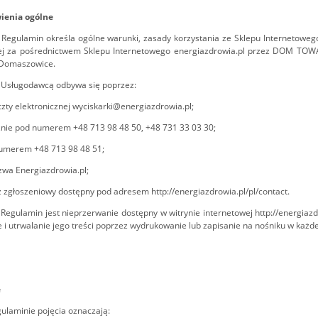
wienia ogólne
y Regulamin określa ogólne warunki, zasady korzystania ze Sklepu Internetoweg
j za pośrednictwem Sklepu Internetowego energiazdrowia.pl przez DOM TO
 Domaszowice.
z Usługodawcą odbywa się poprzez:
czty elektronicznej wyciskarki@energiazdrowia.pl;
cznie pod numerem +48 713 98 48 50, +48 731 33 03 30;
numerem +48 713 98 48 51;
zwa Energiazdrowia.pl;
rz zgłoszeniowy dostępny pod adresem
http://energiazdrowia.pl/pl/contact.
y Regulamin jest nieprzerwanie dostępny w witrynie internetowej
http://energiazd
 i utrwalanie jego treści poprzez wydrukowanie lub zapisanie na nośniku w każdej
e
ulaminie pojęcia oznaczają: