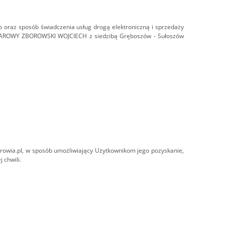
o oraz sposób świadczenia usług drogą elektroniczną i sprzedaży
WAROWY ZBOROWSKI WOJCIECH z siedzibą Gręboszów - Sułoszów
rowia.pl,
w sposób umożliwiający Użytkownikom jego pozyskanie,
 chwili.