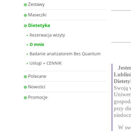
Zestawy
Maseczki
Dietetyka
Rezerwacja wizyty
O mnie
Badanie analizatorem Bes Quantum
Usługi + CENNIK
Jeste
Lublin
Polecane
Dietet
Nowości
Swoją w
Uniwers
Promocje
gospoda
przy di
niedocz
W swo