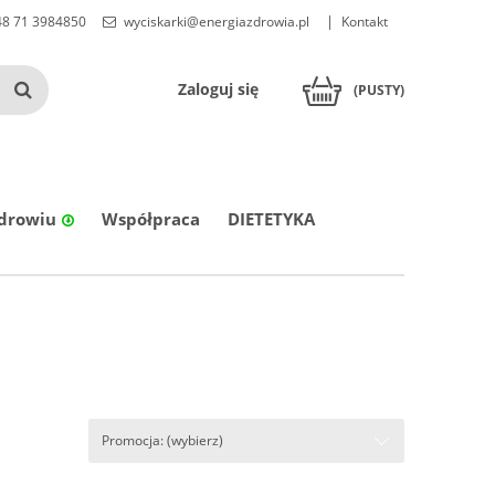
8 71 3984850
wyciskarki@energiazdrowia.pl
Kontakt
Zaloguj się
(PUSTY)
zdrowiu
Współpraca
DIETETYKA
Promocja: (wybierz)