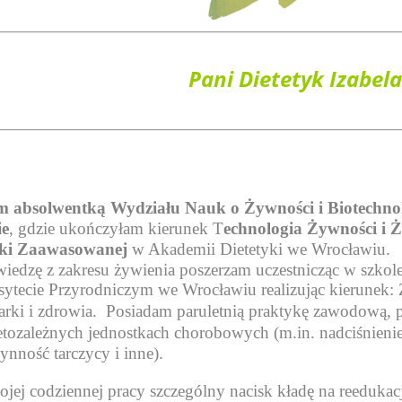
Pani Dietetyk Izabela
m absolwentką Wydziału Nauk o Żywności i Biotechnol
ie
, gdzie ukończyłam kierunek T
echnologia Żywności i 
yki Zaawasowanej
w Akademii Dietetyki we Wrocławiu.
iedzę z zakresu żywienia poszerzam uczestnicząc w szkolen
ytecie Przyrodniczym we Wrocławiu realizując kierunek: Zi
rki i zdrowia.
Posiadam paruletnią praktykę zawodową, pr
etozależnych jednostkach chorobowych (m.in. nadciśnienie
ynność tarczycy i inne).
jej codziennej pracy szczególny nacisk kładę na reeduka