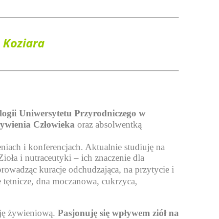
 Koziara
ogii Uniwersytetu Przyrodniczego w
Żywienia Człowieka
oraz absolwentką
iach i konferencjach. Aktualnie studiuję na
oła i nutraceutyki – ich znaczenie dla
owadząc kuracje odchudzająca, na przytycie i
 tętnicze, dna moczanowa, cukrzyca,
cję żywieniową.
Pasjonuję się wpływem ziół na